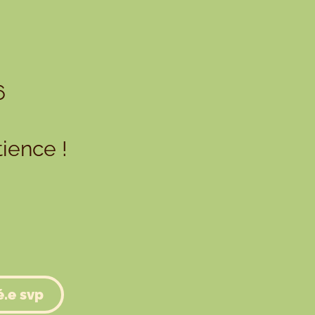
6
ience !