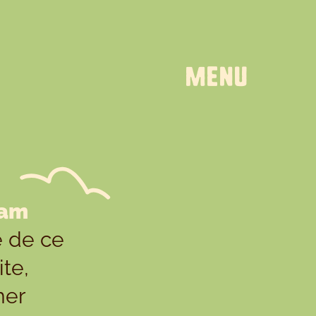
MENU
eam
 de ce
te,
rmer