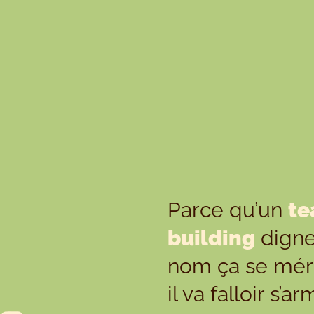
Parce qu’un
t
building
digne
nom ça se méri
il va falloir s’a