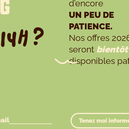
NG
d’encore
UN PEU DE
PATIENCE.
Nos offres 202
seront
bientôt
disponibles pat
ail